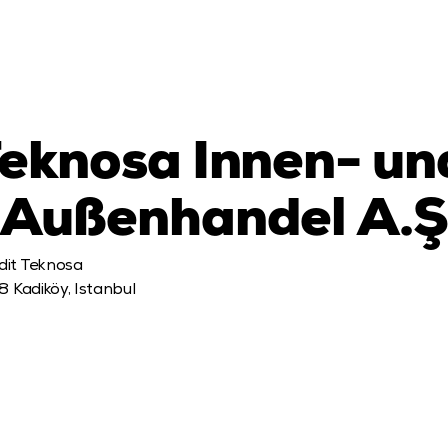
eknosa Innen- und
Außenhandel A.Ş
it Teknosa 

8 Kadiköy, Istanbul
