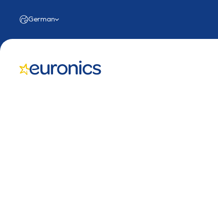
Select Language
German