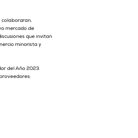
 colaboraran, 
vo mercado de 
iscusiones que invitan 
ercio minorista y 
or del Año 2023. 
 proveedores: