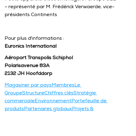
– représenté par M. Frédérick Verwaerde, vice-
présidents Continents  
Pour plus d'informations :
Euronics International
Aéroport Transpolis Schiphol
Polarisavenue 83A
2132 JH Hoofddorp
Magasiner par pays
Membres
Le 
Groupe
Structure
Chiffres clés
Stratégie 
commerciale
Environnement
Portefeuille de 
produits
Partenaires globaux
Projets &